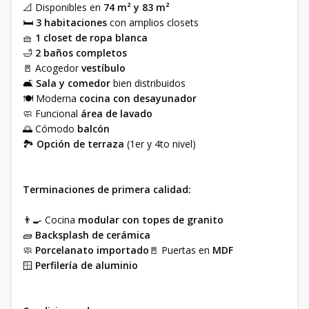
📐 Disponibles en
74 m² y 83 m²
🛏️
3 habitaciones
con amplios closets
🧺
1 closet de ropa blanca
🛁
2 baños completos
🚪 Acogedor
vestíbulo
🛋️
Sala y comedor
bien distribuidos
🍽️ Moderna
cocina con desayunador
🧼 Funcional
área de lavado
🌅 Cómodo
balcón
🏞️
Opción de terraza
(1er y 4to nivel)
Terminaciones de primera calidad:
👨‍🍳 Cocina
modular con topes de granito
🧱
Backsplash de cerámica
🧼
Porcelanato importado
🚪 Puertas en
MDF
🪟
Perfilería de aluminio