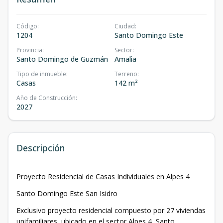
Código
:
Ciudad
:
1204
Santo Domingo Este
Provincia
:
Sector
:
Santo Domingo de Guzmán
Amalia
Tipo de inmueble
:
Terreno
:
Casas
142 m²
Año de Construcción
:
2027
Descripción
Proyecto Residencial de Casas Individuales en Alpes 4
Santo Domingo Este San Isidro
Exclusivo proyecto residencial compuesto por 27 viviendas
unifamiliares, ubicado en el sector Alpes 4, Santo