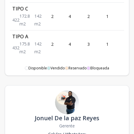
TIPO C
172.8
142
2
4
2
1
2
4
2
2
m2
m2
TIPO A
175.8
142
2
4
3
1
2
4
3
2
m2
m2
Disponible
Vendido
Reservado
Bloqueada
Jonuel De la paz Reyes
Gerente