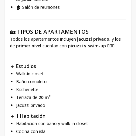
🏠 Salón de reuniones
🏡
TIPOS DE APARTAMENTOS
Todos los apartamentos incluyen
jacuzzi privado
, y los
de
primer nivel
cuentan con
picuzzi y swim-up
🏊‍♂️💦
🔸
Estudios
Walk-in closet
Baño completo
Kitchenette
Terraza de
20 m²
Jacuzzi privado
🔸
1 Habitación
Habitación con baño y walk-in closet
Cocina con isla