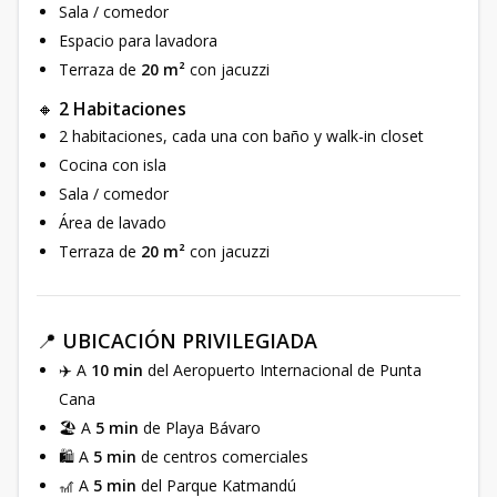
Sala / comedor
Espacio para lavadora
Terraza de
20 m²
con jacuzzi
🔸
2 Habitaciones
2 habitaciones, cada una con baño y walk-in closet
Cocina con isla
Sala / comedor
Área de lavado
Terraza de
20 m²
con jacuzzi
📍
UBICACIÓN PRIVILEGIADA
✈️ A
10 min
del Aeropuerto Internacional de Punta
Cana
🏖️ A
5 min
de Playa Bávaro
🛍️ A
5 min
de centros comerciales
🎢 A
5 min
del Parque Katmandú