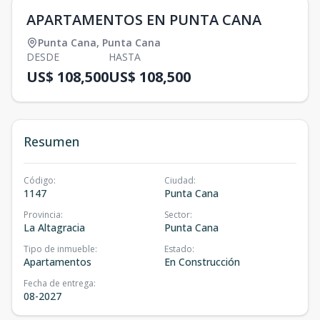
APARTAMENTOS EN PUNTA CANA
Punta Cana
,
Punta Cana
DESDE
HASTA
US$ 108,500
US$ 108,500
Resumen
Código
:
Ciudad
:
1147
Punta Cana
Provincia
:
Sector
:
La Altagracia
Punta Cana
Tipo de inmueble
:
Estado
:
Apartamentos
En Construcción
Fecha de entrega
:
08-2027