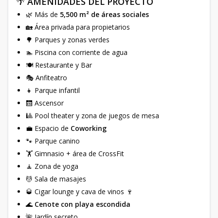
🌴
AMENIDADES DEL PROYECTO
🌿 Más de
5,500 m² de áreas sociales
🏡 Área privada para propietarios
🌳 Parques y zonas verdes
🏊 Piscina con corriente de agua
🍽️ Restaurante y Bar
🎭 Anfiteatro
👧 Parque infantil
🛗 Ascensor
🎱 Pool theater y zona de juegos de mesa
💼 Espacio de
Coworking
🐾 Parque canino
🏋️ Gimnasio + área de CrossFit
🧘 Zona de yoga
💆 Sala de masajes
🥃 Cigar lounge y cava de vinos 🍷
🌊
Cenote con playa escondida
🌺 Jardín secreto