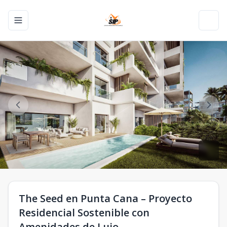
Toggle navigation menu
Toggl
The Seed en Punta Cana – Proyecto
Residencial Sostenible con
Amenidades de Lujo