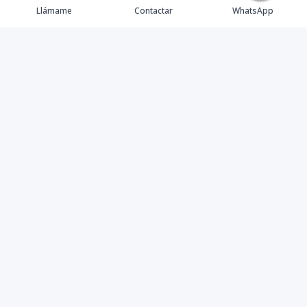
Llámame
Contactar
WhatsApp
Inicio
Catálogo
Contáctanos
Nosotros
Instagram
©
2026
Servicios Inmobiliarios Jesus de la paz
,
Todos los
derechos reservados
Powered by
AlterEstate