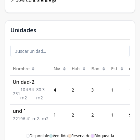
📌 50% Contra entrega
Unidades
Nombre
Niv.
Hab.
Ban.
Est.
m²
Unidad-2
104.34
80.3
4
2
3
1
104.
2
3
1
m2
m2
und 1
1
2
2
1
96.41
2
2
1
96.41
m2
-
m2
Disponible
Vendido
Reservado
Bloqueada