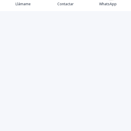
Llámame
Contactar
WhatsApp
Inicio
Catálogo
Contáctanos
Nosotros
Instagram
©
2026
Servicios Inmobiliarios Jesus de la paz
,
Todos los
derechos reservados
Powered by
AlterEstate